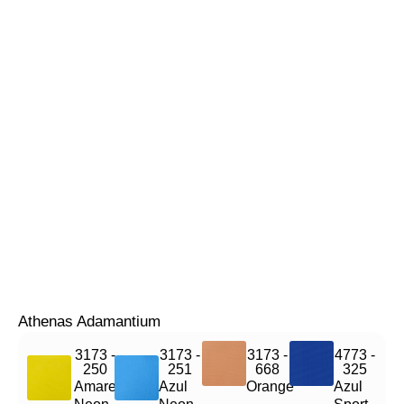
Athenas Adamantium
3173 -
3173 -
3173 -
4773 -
250
251
668
325
Amarelo
Azul
Orange
Azul