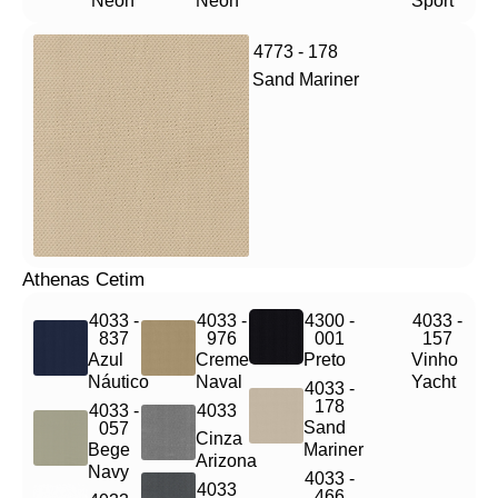
Neon
Neon
Sport
4773 - 178
Sand Mariner
Athenas Cetim
4033 -
4033 -
4300 -
4033 -
837
976
001
157
Azul
Creme
Preto
Vinho
Náutico
Naval
Yacht
4033 -
178
4033 -
4033
Sand
057
Cinza
Bege
Mariner
Arizona
Navy
4033 -
4033
466