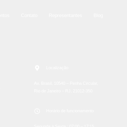
ntos
Contato
Representantes
Blog
Localização
Av. Brasil, 10540 – Penha Circular,
r
Rio de Janeiro – RJ, 21012-350
Horário de funcionamento
Segunda à Sexta : 07:00 – 17:15