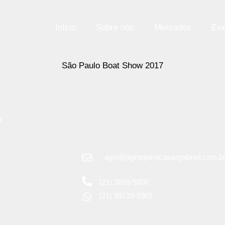
Início
Sobre nós
Mercados
Eve
São Paulo Boat Show 2017
o
agro@agroquimicasaogabriel.com.b
(21) 3889-5800
(21) 99728-5901